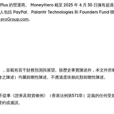
s 的營運商。 MoneyHero 截至 2025 年 6 月 30 日擁有超過
yPal、Palantir Technologies 和 Founders Fu
eroGroup.com
。
」，並載有若干財務預測與展望。除歷史事實陳述外，本文件所
會之陳述）均屬前瞻性陳述。不應過度依賴此類前瞻性陳述。
不從事《證券及期貨條例》（香港法例第571章）定義的任何受
要約或邀請。