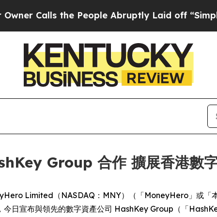
Calls the People Abruptly Laid off “Simply a M
 HashKey Group 合作 擴展
) -- MoneyHero Limited（NASDAQ：MNY）（「Money
宣布與領先的數字資產公司 HashKey Group（「Has