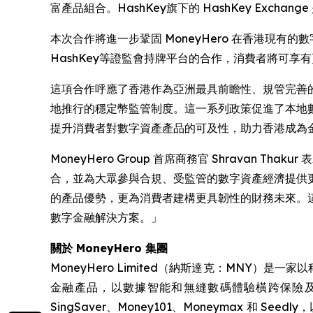
富產品組合。HashKey旗下的 HashKey Exch
本次合作將進一步鞏固 MoneyHero 在香港現
HashKey等證監會持牌平台的合作，消費者將可
這項合作呼應了香港作為亞洲最具前瞻性、規管完善的
地推行的穩定幣監管制度。這一系列政策促進了本地數字資
提升消費者對數字資產產品的可及性，助力香港成為
MoneyHero Group 首席商務官 Shravan
合，並為大眾參與合規、受監管的數字資產經濟提供更
的產品優勢，更為消費者建構更具韌性的財務未來。這項
數字金融解決方案。」
關於 MoneyHero 集團
MoneyHero Limited（納斯達克：MNY
金融產品，以數據智能和無縫數碼體驗橫跨保險及銀行
SingSaver、Money101、Moneymax 和 Seedly