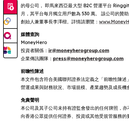
的母公司， 即馬來西亞最大型 B2C 營運平台 RinggitPlu
月，其平台每月獨立用戶數為 530 萬。 該公司的贊助人包括 Pa
創始人兼董事長李澤楷。詳情請瀏覽：
www.MoneyH
媒體查詢
MoneyHero
投資者關係：
ir@moneyherogroup.com
企業傳訊團隊：
press@moneyherogroup.com
前瞻性陳述
本文件包含符合美國聯邦證券法定義之「前瞻性陳述
營運成果與財務狀況、市場規模、產業趨勢及成長機
免責聲明
本公司及其子公司未持有證監會發出的任何牌照，亦
向香港公眾提供任何證券、投資或其他受規管服務的