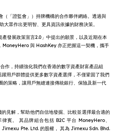
委員會（「證監會」）持牌機構的合作夥伴網絡。透過與
協助大眾作出更明智、更具資訊依據的財務決策。
產發展政策宣言2.0」中提出的願景，以及近期在本
Hero 與 HashKey 亦正把握這一契機，攜手
shKey 合作，持續強化我們在香港的數字資產財富產品組
高活躍用戶群體提供更多數字資產選擇，不僅鞏固了我們
生態圈的策略，讓用戶無縫連接傳統銀行、保險及新一代
供可實踐的見解，幫助他們自信地發掘、比較並選擇最合適的
其品牌組合包括 B2C 平台 MoneyHero、
u Pte. Ltd. 的股權， 其為 Jirnexu Sdn. Bhd.