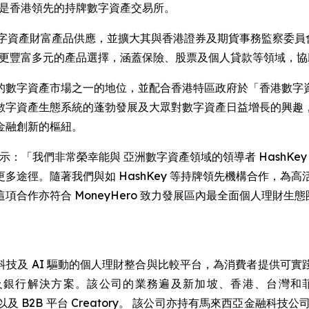
ange 是香港領先的持牌數字資產交易所。
有的數字資產財富產品供應，並擴大其與香港證券及期貨事務監察
享有更豐富多元的產品選擇，涵蓋保險、股票及個人貸款等領域，
數字資產市場之一的地位，並配合香港特區政府於「香港數字資
產生態系統的蓬勃發展及大眾對數字資產日益增長的興趣，Money
金融創新的樞紐。
 Thakur 表示：「我們非常榮幸能與 亞洲數字資產領域的領導者 Ha
多途徑。隨著我們與如 HashKey 等持牌領先機構合作，為
合作亦符合 MoneyHero 致力發展區內最全面個人理財
）是一家以科技及 AI 驅動的個人理財整合與比較平台，為消費者提
解決方案。該公司的業務遍及新加坡、香港、台灣和菲律賓。 
，以及 B2B 平台 Creatory。 該公司亦持有馬來西亞金融科技公司 Jirnex